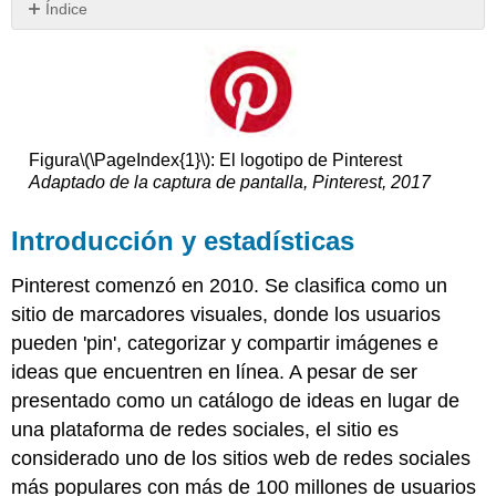
Índice
Introducción
y
estadísticas
Características
Marketing
y
Figura
\(\PageIndex{1}\)
: El logotipo de Pinterest
publicidad
Adaptado de la captura de pantalla, Pinterest, 2017
en
Pinterest
Introducción y estadísticas
Nota
Pinterest
Pinterest comenzó en 2010. Se clasifica como un
Analytics
sitio de marcadores visuales, donde los usuarios
Resumen
pueden 'pin', categorizar y compartir imágenes e
de
ideas que encuentren en línea. A pesar de ser
Pinterest
presentado como un catálogo de ideas en lugar de
una plataforma de redes sociales, el sitio es
considerado uno de los sitios web de redes sociales
más populares con más de 100 millones de usuarios