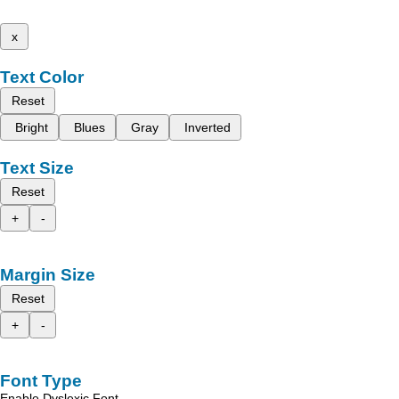
x
Text Color
Reset
Bright
Blues
Gray
Inverted
Text Size
Reset
+
-
Margin Size
Reset
+
-
Font Type
Enable Dyslexic Font