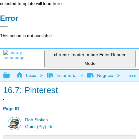
selected template will load here
Error
This action is not available.
chrome_reader_mode
Enter Reader
Mode
Expandir/contraer jerarquía global
Inicio
Estantería
Negocio
Me
16.7: Pinterest
Page ID
Rob Stokes
Quirk (Pty) Ltd