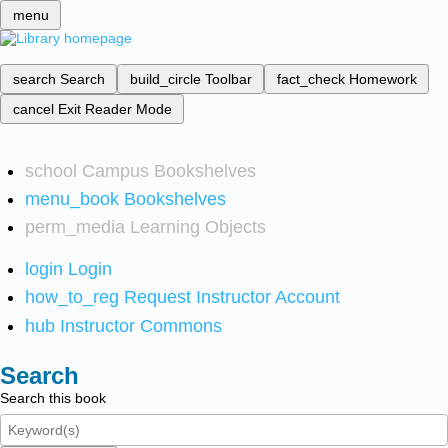
menu
search
Search
build_circle
Toolbar
fact_check
Homework
cancel
Exit Reader Mode
school
Campus Bookshelves
menu_book
Bookshelves
perm_media
Learning Objects
login
Login
how_to_reg
Request Instructor Account
hub
Instructor Commons
Search
Search this book