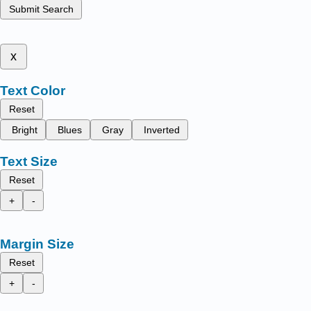
Submit Search
x
Text Color
Reset
Bright
Blues
Gray
Inverted
Text Size
Reset
+
-
Margin Size
Reset
+
-