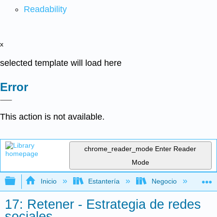
Readability
x
selected template will load here
Error
This action is not available.
chrome_reader_mode
Enter Reader
Mode
Expandir/contraer jerarquía global
Inicio
Estantería
Negocio
Me
17: Retener - Estrategia de redes
sociales