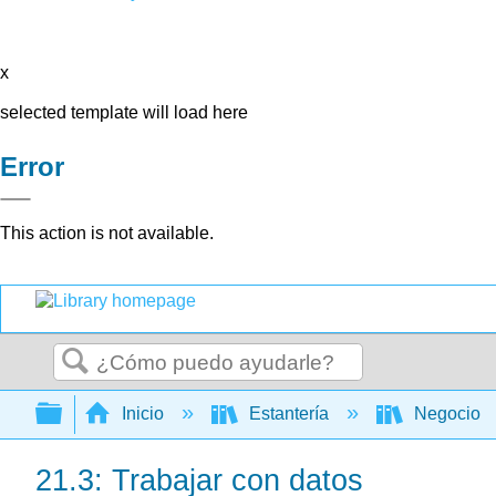
x
selected template will load here
Error
This action is not available.
Buscar
Expandir/contraer jerarquía global
Inicio
Estantería
Negocio
21.3: Trabajar con datos