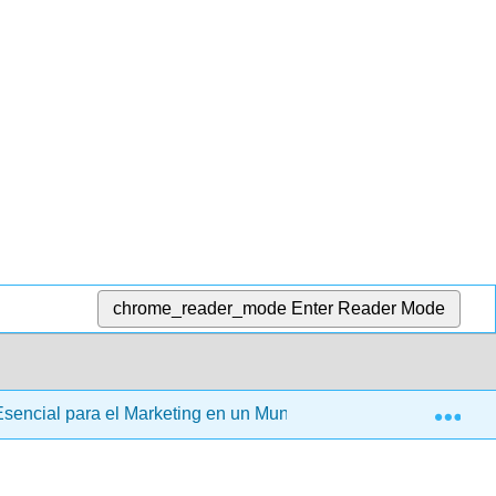
chrome_reader_mode
Enter Reader Mode
Exp
Esencial para el Marketing en un Mundo Digital (Stokes)