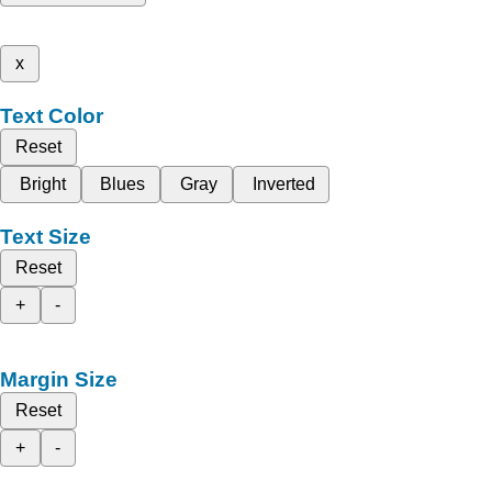
x
Text Color
Reset
Bright
Blues
Gray
Inverted
Text Size
Reset
+
-
Margin Size
Reset
+
-