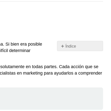
. Si bien era posible
Índice
ícil determinar
Nota
Seguimiento
del
absolutamente en todas partes. Cada acción que se
desempeño
pecialistas en marketing para ayudarlos a comprender
y
tendencias
Nota
Big
data
Minería