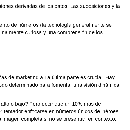
de
siones derivadas de los datos. Las suposiciones y la
datos
Minería
de
ento de números (la tecnología generalmente se
datos
s una mente curiosa y una comprensión de los
en
acción
ñas de marketing a La última parte es crucial. Hay
íodo determinado para fomentar una visión dinámica
o, alto o bajo? Pero decir que un 10% más de
r tentador enfocarse en números únicos de 'héroes'
a imagen completa si no se presentan en contexto.