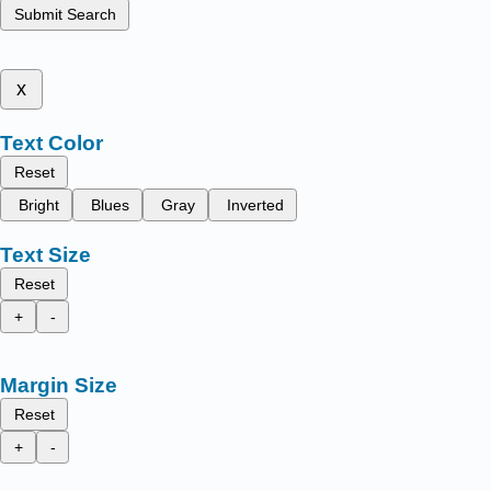
Submit Search
x
Text Color
Reset
Bright
Blues
Gray
Inverted
Text Size
Reset
+
-
Margin Size
Reset
+
-