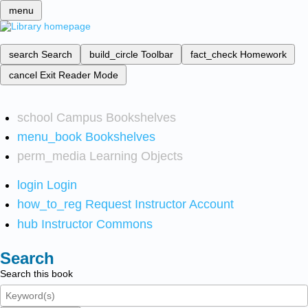
menu
search
Search
build_circle
Toolbar
fact_check
Homework
cancel
Exit Reader Mode
school
Campus Bookshelves
menu_book
Bookshelves
perm_media
Learning Objects
login
Login
how_to_reg
Request Instructor Account
hub
Instructor Commons
Search
Search this book