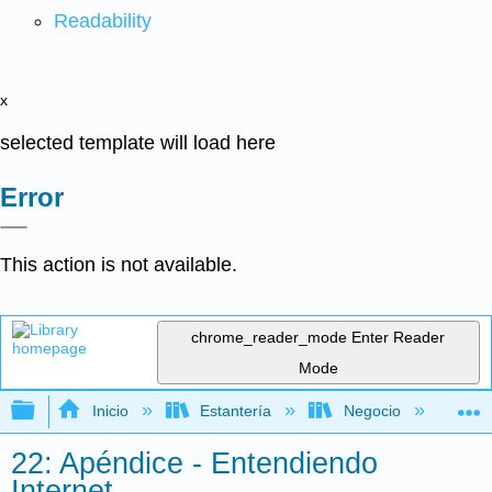
Readability
x
selected template will load here
Error
This action is not available.
chrome_reader_mode
Enter Reader
Mode
Expandir/contraer jerarquía global
Inicio
Estantería
Negocio
Me
22: Apéndice - Entendiendo
Internet