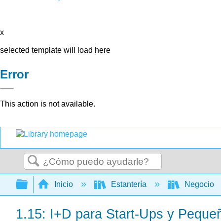
x
selected template will load here
Error
This action is not available.
Buscar
Expandir/contraer jerarquía global
Inicio
Estantería
Negocio
1.15: I+D para Start-Ups y Pequ