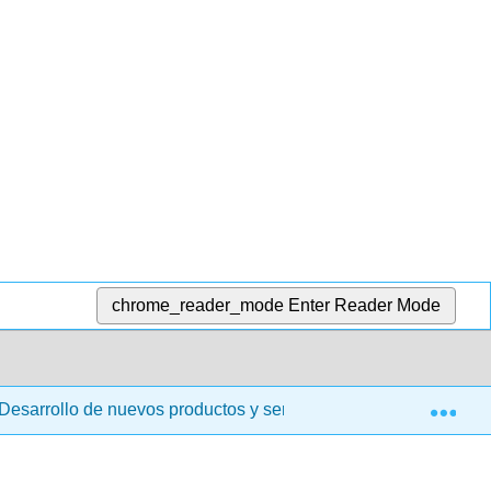
chrome_reader_mode
Enter Reader Mode
Exp
 Desarrollo de nuevos productos y servicios
1: Concep