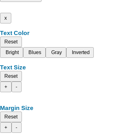
x
Text Color
Reset
Bright
Blues
Gray
Inverted
Text Size
Reset
+
-
Margin Size
Reset
+
-