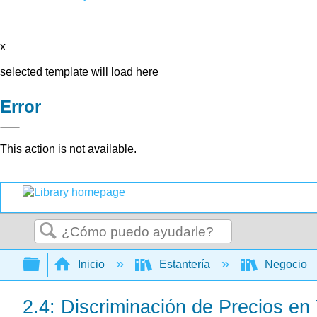
x
selected template will load here
Error
This action is not available.
Buscar
Expandir/contraer jerarquía global
Inicio
Estantería
Negocio
2.4: Discriminación de Precios en