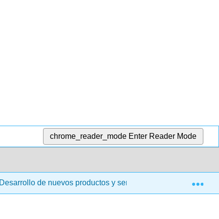
chrome_reader_mode
Enter Reader Mode
Exp
 Desarrollo de nuevos productos y servicios
2: Fundam