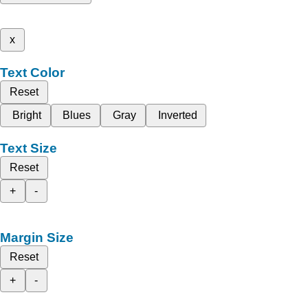
x
Text Color
Reset
Bright
Blues
Gray
Inverted
Text Size
Reset
+
-
Margin Size
Reset
+
-