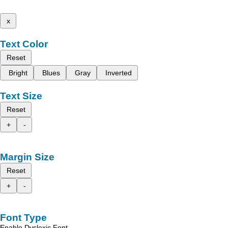
x
Text Color
Reset
Bright
Blues
Gray
Inverted
Text Size
Reset
+
-
Margin Size
Reset
+
-
Font Type
Enable Dyslexic Font