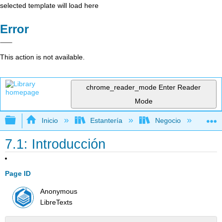
selected template will load here
Error
This action is not available.
chrome_reader_mode
Enter Reader
Mode
Expandir/contraer jerarquía global
Inicio
Estantería
Negocio
Ne
7.1: Introducción
Page ID
Anonymous
LibreTexts