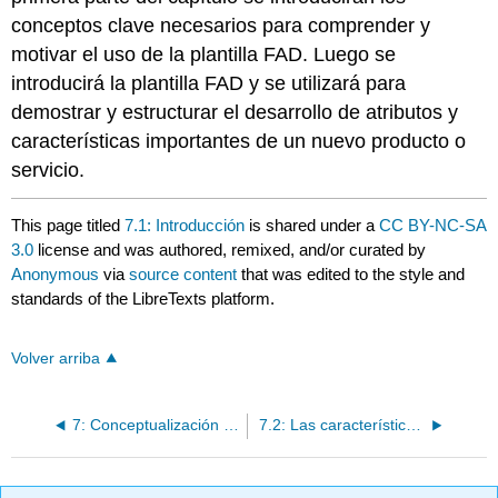
conceptos clave necesarios para comprender y
motivar el uso de la plantilla FAD. Luego se
introducirá la plantilla FAD y se utilizará para
demostrar y estructurar el desarrollo de atributos y
características importantes de un nuevo producto o
servicio.
This page titled
7.1: Introducción
is shared under a
CC BY-NC-SA
3.0
license and was authored, remixed, and/or curated by
Anonymous
via
source content
that was edited to the style and
standards of the LibreTexts platform.
Volver arriba
7: Conceptualización de productos y servicios mediante FAD
7.2: Las características, los atributos, la forma, el diseño, la función y el significado son conceptos interrelacionados