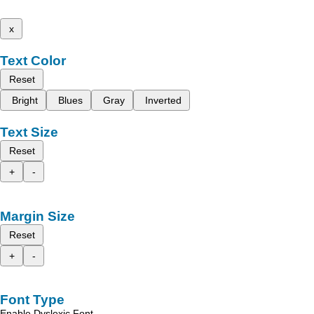
x
Text Color
Reset
Bright
Blues
Gray
Inverted
Text Size
Reset
+
-
Margin Size
Reset
+
-
Font Type
Enable Dyslexic Font