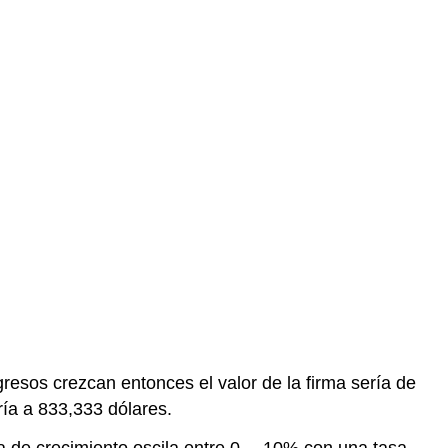
gresos crezcan entonces el valor de la firma sería de
ría a 833,333 dólares.
a de crecimiento oscila entre 0— 10% con una tasa