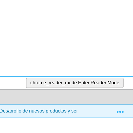
chrome_reader_mode
Enter Reader Mode
Exp
 Desarrollo de nuevos productos y servicios
11: Valor