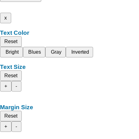
x
Text Color
Reset
Bright
Blues
Gray
Inverted
Text Size
Reset
+
-
Margin Size
Reset
+
-