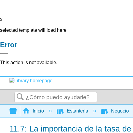
x
selected template will load here
Error
This action is not available.
Buscar
Expandir/contraer jerarquía global
Inicio
Estantería
Negocio
11.7: La importancia de la tasa de 