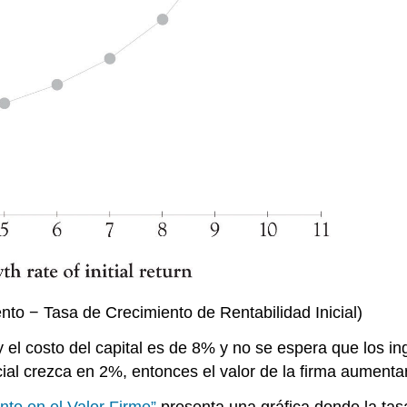
nto − Tasa de Crecimiento de Rentabilidad Inicial)
 y el costo del capital es de 8% y no se espera que los in
cial crezca en 2%, entonces el valor de la firma aumenta
nto en el Valor Firme”
presenta una gráfica donde la tas