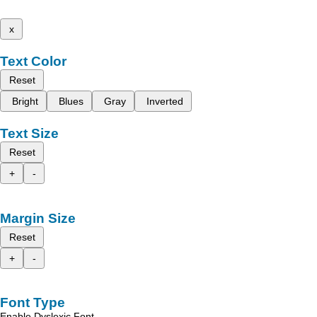
x
Text Color
Reset
Bright
Blues
Gray
Inverted
Text Size
Reset
+
-
Margin Size
Reset
+
-
Font Type
Enable Dyslexic Font