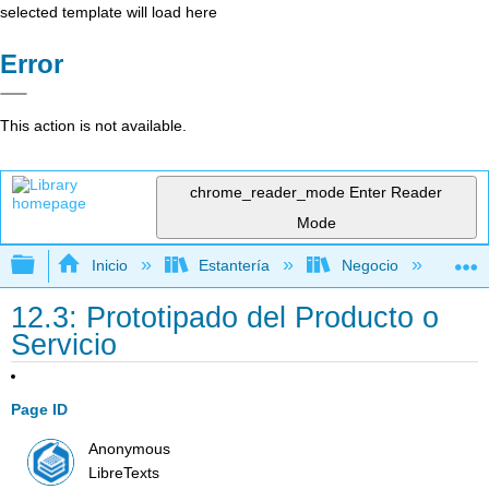
selected template will load here
Error
This action is not available.
chrome_reader_mode
Enter Reader
Mode
Expandir/contraer jerarquía global
Inicio
Estantería
Negocio
Ne
12.3: Prototipado del Producto o
Servicio
Page ID
Anonymous
LibreTexts