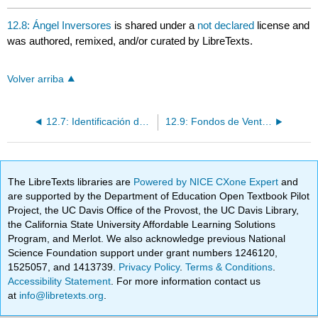
12.8: Ángel Inversores
is shared under a
not declared
license and
was authored, remixed, and/or curated by LibreTexts.
Volver arriba
12.7: Identificación de Inversionistas Potenciales
12.9: Fondos de Venture Capital y Capitalistas de Riesgo
The LibreTexts libraries are
Powered by NICE CXone Expert
and
are supported by the Department of Education Open Textbook Pilot
Project, the UC Davis Office of the Provost, the UC Davis Library,
the California State University Affordable Learning Solutions
Program, and Merlot. We also acknowledge previous National
Science Foundation support under grant numbers 1246120,
1525057, and 1413739.
Privacy Policy
.
Terms & Conditions
.
Accessibility Statement
. For more information contact us
at
info@libretexts.org
.