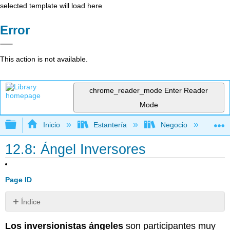
selected template will load here
Error
This action is not available.
chrome_reader_mode
Enter Reader
Mode
Expandir/contraer jerarquía global
Inicio
Estantería
Negocio
Ne
12.8: Ángel Inversores
Page ID
Índice
Sin
encabezados
Los inversionistas ángeles
son participantes muy