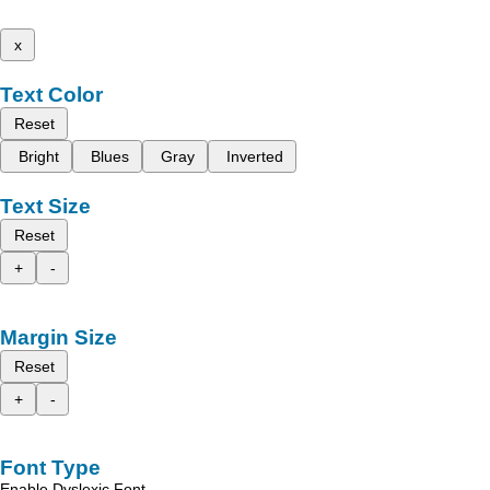
x
Text Color
Reset
Bright
Blues
Gray
Inverted
Text Size
Reset
+
-
Margin Size
Reset
+
-
Font Type
Enable Dyslexic Font