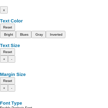
x
Text Color
Reset
Bright
Blues
Gray
Inverted
Text Size
Reset
+
-
Margin Size
Reset
+
-
Font Type
Enable Dyslexic Font