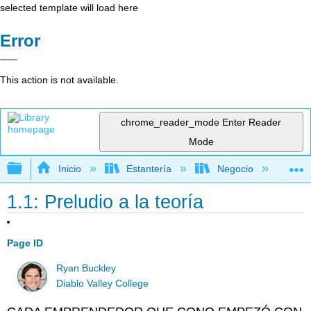
selected template will load here
Error
This action is not available.
chrome_reader_mode
Enter Reader
Mode
Expandir/contraer jerarquía global
Inicio
Estantería
Negocio
Ne
1.1: Preludio a la teoría
Page ID
Ryan Buckley
Diablo Valley College