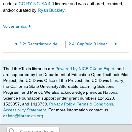
under a
CC BY-NC-SA 4.0
license and was authored, remixed,
and/or curated by
Ryan Buckley
.
Volver arriba
2.2: Recordatorio del Capítulo 7: Solo necesita 100 clientes
2.4: Capítulo 9 Ideación
The LibreTexts libraries are
Powered by NICE CXone Expert
and
are supported by the Department of Education Open Textbook Pilot
Project, the UC Davis Office of the Provost, the UC Davis Library,
the California State University Affordable Learning Solutions
Program, and Merlot. We also acknowledge previous National
Science Foundation support under grant numbers 1246120,
1525057, and 1413739.
Privacy Policy
.
Terms & Conditions
.
Accessibility Statement
. For more information contact us
at
info@libretexts.org
.