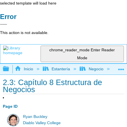
selected template will load here
Error
This action is not available.
chrome_reader_mode
Enter Reader
Mode
Expandir/contraer jerarquía global
Inicio
Estantería
Negocio
Ne
2.3: Capítulo 8 Estructura de
Negocios
Page ID
Ryan Buckley
Diablo Valley College