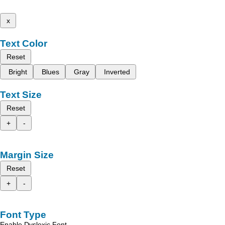
x
Text Color
Reset
Bright
Blues
Gray
Inverted
Text Size
Reset
+
-
Margin Size
Reset
+
-
Font Type
Enable Dyslexic Font