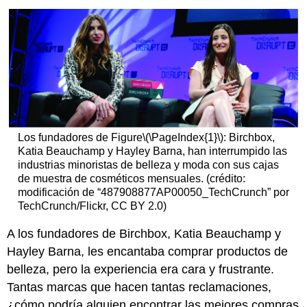
Los fundadores de Figure
\(\PageIndex{1}\)
:
Birchbox,
Katia Beauchamp y Hayley Barna, han interrumpido las
industrias minoristas de belleza y moda con sus cajas
de muestra de cosméticos mensuales. (crédito:
modificación de “487908877AP00050_TechCrunch” por
TechCrunch/Flickr, CC BY 2.0)
A los fundadores de Birchbox, Katia Beauchamp y
Hayley Barna, les encantaba comprar productos de
belleza, pero la experiencia era cara y frustrante.
Tantas marcas que hacen tantas reclamaciones,
¿cómo podría alguien encontrar las mejores compras