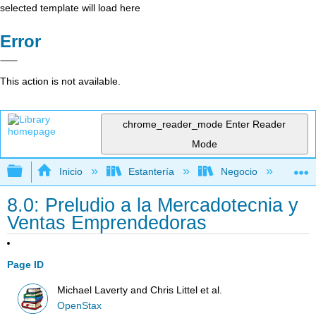
selected template will load here
Error
This action is not available.
chrome_reader_mode
Enter Reader
Mode
Expandir/contraer jerarquía global
Inicio
Estantería
Negocio
Ne
8.0: Preludio a la Mercadotecnia y
Ventas Emprendedoras
Page ID
Michael Laverty and Chris Littel et al.
OpenStax