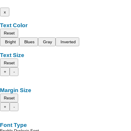
x
Text Color
Reset
Bright
Blues
Gray
Inverted
Text Size
Reset
+
-
Margin Size
Reset
+
-
Font Type
Enable Dyslexic Font