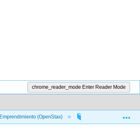
chrome_reader_mode
Enter Reader Mode
Exp
 Emprendimiento (OpenStax)
8: Mercadotecnia y Ve