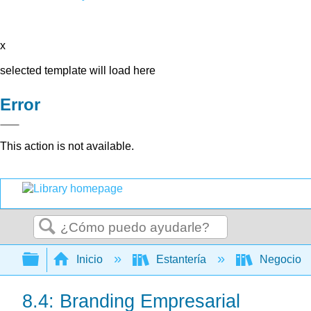
x
selected template will load here
Error
This action is not available.
Buscar
Expandir/contraer jerarquía global
Inicio
Estantería
Negocio
8.4: Branding Empresarial