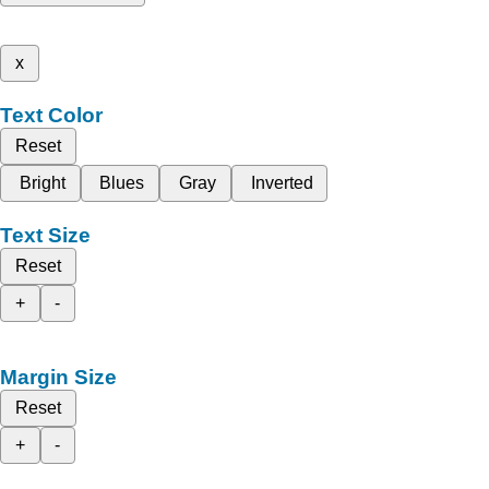
x
Text Color
Reset
Bright
Blues
Gray
Inverted
Text Size
Reset
+
-
Margin Size
Reset
+
-