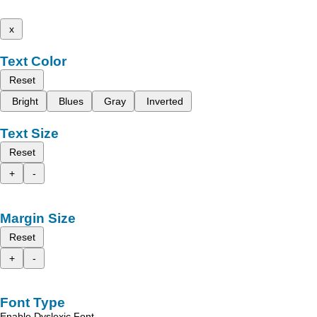
x
Text Color
Reset
Bright
Blues
Gray
Inverted
Text Size
Reset
+
-
Margin Size
Reset
+
-
Font Type
Enable Dyslexic Font