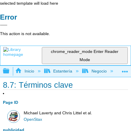
selected template will load here
Error
This action is not available.
chrome_reader_mode
Enter Reader
Mode
Expandir/contraer jerarquía global
Inicio
Estantería
Negocio
Ne
8.7: Términos clave
Page ID
Michael Laverty and Chris Littel et al.
OpenStax
publicidad