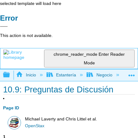
selected template will load here
Error
This action is not available.
chrome_reader_mode
Enter Reader
Mode
Expandir/contraer jerarquía global
Inicio
Estantería
Negocio
Ne
10.9: Preguntas de Discusión
Page ID
Michael Laverty and Chris Littel et al.
OpenStax
1
.