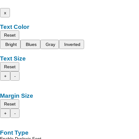
x
Text Color
Reset
Bright
Blues
Gray
Inverted
Text Size
Reset
+
-
Margin Size
Reset
+
-
Font Type
Enable Dyslexic Font