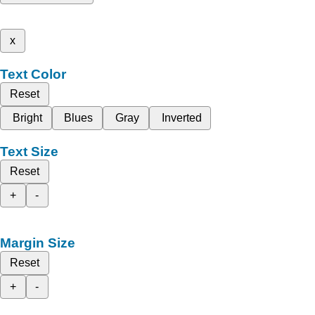
x
Text Color
Reset
Bright
Blues
Gray
Inverted
Text Size
Reset
+
-
Margin Size
Reset
+
-