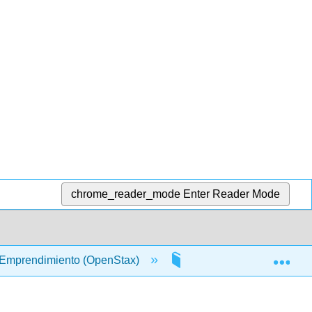
chrome_reader_mode
Enter Reader Mode
Exp
 Emprendimiento (OpenStax)
11: Modelo y Plan de N