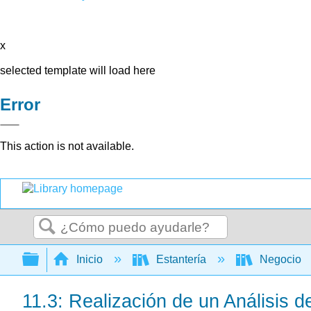
x
selected template will load here
Error
This action is not available.
Buscar
Expandir/contraer jerarquía global
Inicio
Estantería
Negocio
11.3: Realización de un Análisis de