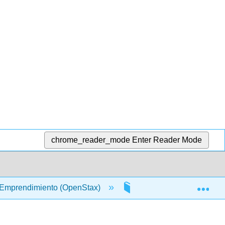
chrome_reader_mode
Enter Reader Mode
Exp
 Emprendimiento (OpenStax)
11: Modelo y Plan de N