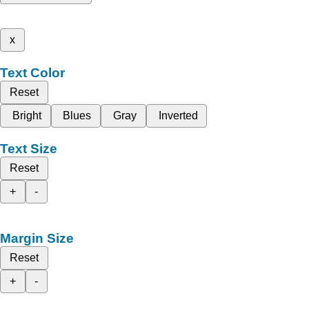
x
Text Color
Reset
Bright
Blues
Gray
Inverted
Text Size
Reset
+
-
Margin Size
Reset
+
-