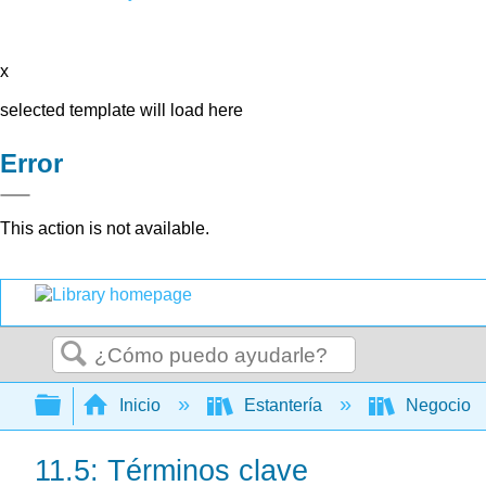
x
selected template will load here
Error
This action is not available.
Buscar
Expandir/contraer jerarquía global
Inicio
Estantería
Negocio
11.5: Términos clave