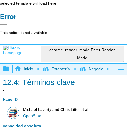
selected template will load here
Error
This action is not available.
chrome_reader_mode
Enter Reader
Mode
Expandir/contraer jerarquía global
Inicio
Estantería
Negocio
Ne
12.4: Términos clave
Page ID
Michael Laverty and Chris Littel et al.
OpenStax
capacidad absoluta