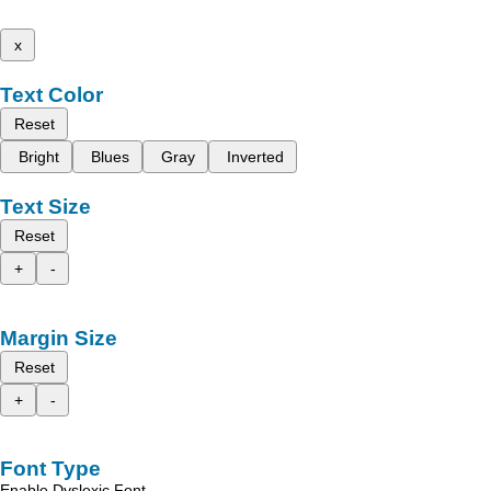
x
Text Color
Reset
Bright
Blues
Gray
Inverted
Text Size
Reset
+
-
Margin Size
Reset
+
-
Font Type
Enable Dyslexic Font