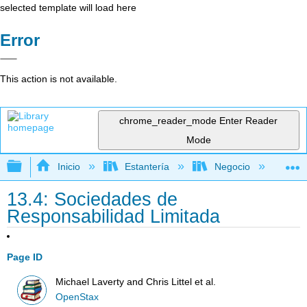
selected template will load here
Error
This action is not available.
chrome_reader_mode
Enter Reader
Mode
Expandir/contraer jerarquía global
Inicio
Estantería
Negocio
Ne
13.4: Sociedades de
Responsabilidad Limitada
Page ID
Michael Laverty and Chris Littel et al.
OpenStax