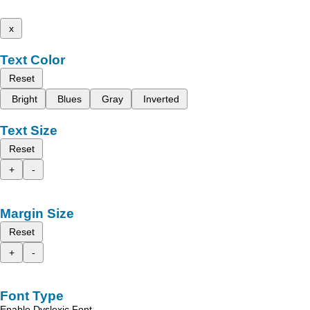
x
Text Color
Reset
Bright
Blues
Gray
Inverted
Text Size
Reset
+
-
Margin Size
Reset
+
-
Font Type
Enable Dyslexic Font