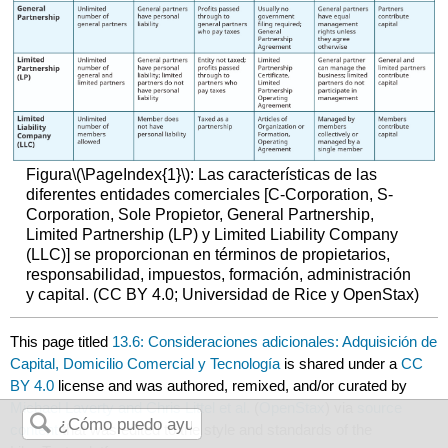
Figura
\(\PageIndex{1}\)
: Las características de las
diferentes entidades comerciales [C-Corporation, S-
Corporation, Sole Propietor, General Partnership,
Limited Partnership (LP) y Limited Liability Company
(LLC)] se proporcionan en términos de propietarios,
responsabilidad, impuestos, formación, administración
y capital. (CC BY 4.0; Universidad de Rice y OpenStax)
This page titled
13.6: Consideraciones adicionales: Adquisición de
Capital, Domicilio Comercial y Tecnología
is shared under a
CC
BY 4.0
license and was authored, remixed, and/or curated by
Michael Laverty and Chris Littel et al.
(
OpenStax
) via
source
content
that was edited to the style and standards of the