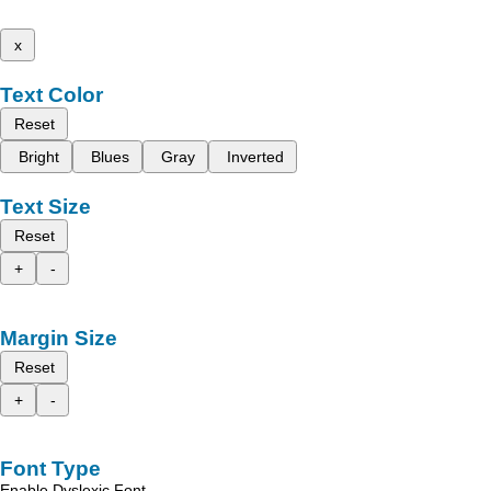
x
Text Color
Reset
Bright
Blues
Gray
Inverted
Text Size
Reset
+
-
Margin Size
Reset
+
-
Font Type
Enable Dyslexic Font