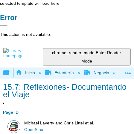
selected template will load here
Error
This action is not available.
chrome_reader_mode
Enter Reader
Mode
Expandir/contraer jerarquía global
Inicio
Estantería
Negocio
Ne
15.7: Reflexiones- Documentando
el Viaje
Page ID
Michael Laverty and Chris Littel et al.
OpenStax