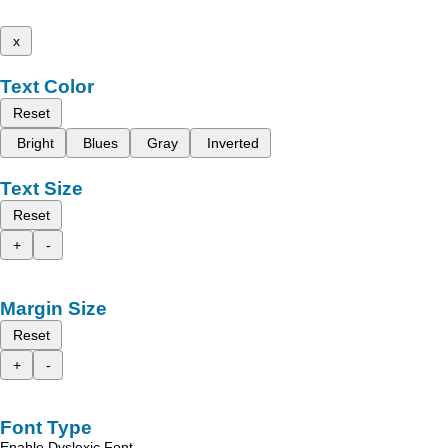
x
Text Color
Reset
Bright
Blues
Gray
Inverted
Text Size
Reset
+
-
Margin Size
Reset
+
-
Font Type
Enable Dyslexic Font