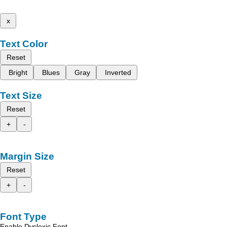
x
Text Color
Reset
Bright
Blues
Gray
Inverted
Text Size
Reset
+
-
Margin Size
Reset
+
-
Font Type
Enable Dyslexic Font