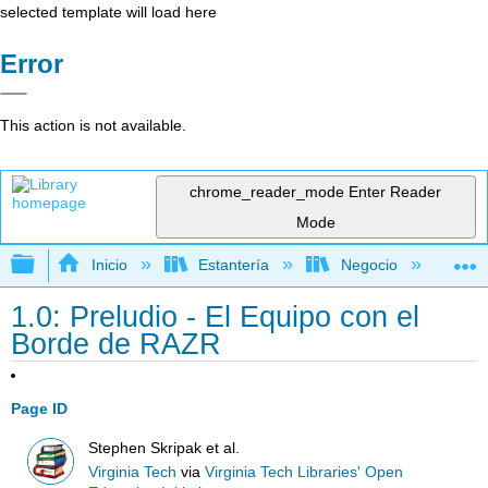
selected template will load here
Error
This action is not available.
chrome_reader_mode
Enter Reader
Mode
Expandir/contraer jerarquía global
Inicio
Estantería
Negocio
Ne
1.0: Preludio - El Equipo con el
Borde de RAZR
Page ID
Stephen Skripak et al.
Virginia Tech
via
Virginia Tech Libraries' Open