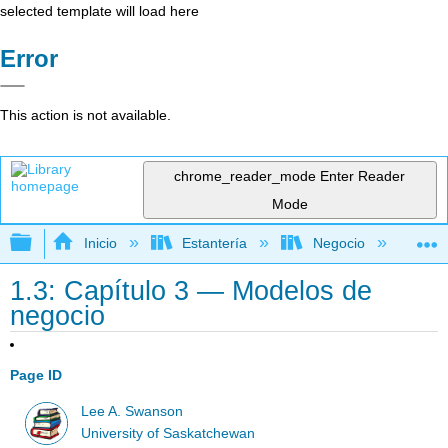
selected template will load here
Error
This action is not available.
chrome_reader_mode
Enter Reader
Mode
Expandir/contraer jerarquía global
Inicio
Estantería
Negocio
Ne
1.3: Capítulo 3 — Modelos de
negocio
Page ID
Lee A. Swanson
University of Saskatchewan