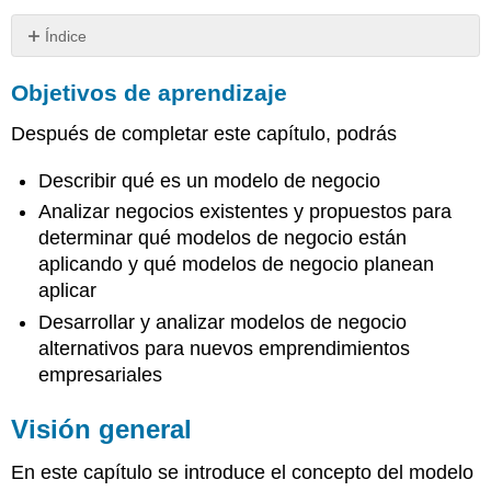
Índice
Objetivos
Objetivos de aprendizaje
de
aprendizaje
Después de completar este capítulo, podrás
Visión
general
Describir qué es un modelo de negocio
¿Qué
son
Analizar negocios existentes y propuestos para
los
determinar qué modelos de negocio están
modelos
aplicando y qué modelos de negocio planean
de
aplicar
negocio?
El
Desarrollar y analizar modelos de negocio
lienzo
alternativos para nuevos emprendimientos
del
empresariales
modelo
de
Visión general
negocio
Resumen
En este capítulo se introduce el concepto del modelo
del