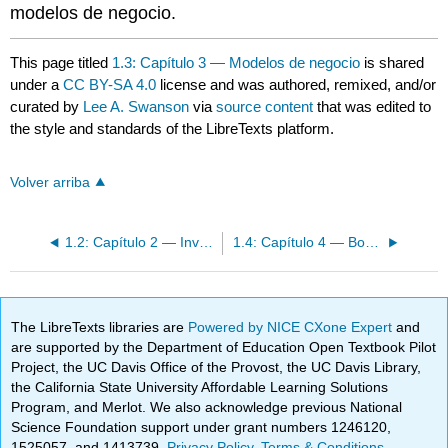
modelos de negocio.
This page titled
1.3: Capítulo 3 — Modelos de negocio
is shared
under a
CC BY-SA 4.0
license and was authored, remixed, and/or
curated by
Lee A. Swanson
via
source content
that was edited to
the style and standards of the LibreTexts platform.
Volver arriba
1.2: Capítulo 2 — Investigación Inicial Esencial
1.4: Capítulo 4 — Borrador del Plan de Negocios Inicial
The LibreTexts libraries are
Powered by NICE CXone Expert
and
are supported by the Department of Education Open Textbook Pilot
Project, the UC Davis Office of the Provost, the UC Davis Library,
the California State University Affordable Learning Solutions
Program, and Merlot. We also acknowledge previous National
Science Foundation support under grant numbers 1246120,
1525057, and 1413739.
Privacy Policy
.
Terms & Conditions
.