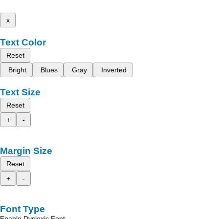
x
Text Color
Reset
Bright
Blues
Gray
Inverted
Text Size
Reset
+
-
Margin Size
Reset
+
-
Font Type
Enable Dyslexic Font