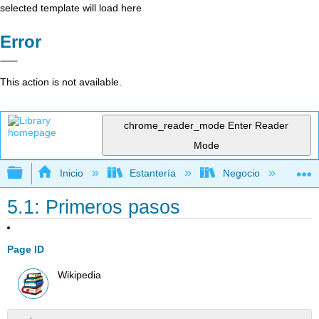
selected template will load here
Error
This action is not available.
chrome_reader_mode
Enter Reader
Mode
Expandir/contraer jerarquía global
Inicio
Estantería
Negocio
Ne
5.1: Primeros pasos
Page ID
Wikipedia