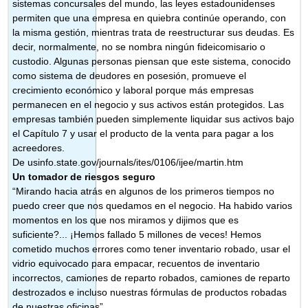
sistemas concursales del mundo, las leyes estadounidenses
permiten que una empresa en quiebra continúe operando, con
la misma gestión, mientras trata de reestructurar sus deudas. Es
decir, normalmente, no se nombra ningún fideicomisario o
custodio. Algunas personas piensan que este sistema, conocido
como sistema de deudores en posesión, promueve el
crecimiento económico y laboral porque más empresas
permanecen en el negocio y sus activos están protegidos. Las
empresas también pueden simplemente liquidar sus activos bajo
el Capítulo 7 y usar el producto de la venta para pagar a los
acreedores.
De usinfo.state.gov/journals/ites/0106/ijee/martin.htm
Un tomador de riesgos seguro
“Mirando hacia atrás en algunos de los primeros tiempos no
puedo creer que nos quedamos en el negocio. Ha habido varios
momentos en los que nos miramos y dijimos que es
suficiente?... ¡Hemos fallado 5 millones de veces! Hemos
cometido muchos errores como tener inventario robado, usar el
vidrio equivocado para empacar, recuentos de inventario
incorrectos, camiones de reparto robados, camiones de reparto
destrozados e incluso nuestras fórmulas de productos robadas
de nuestras oficinas”.