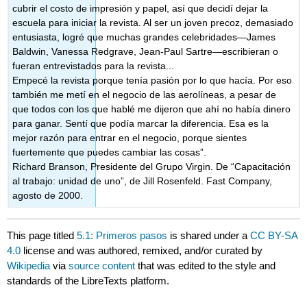
cubrir el costo de impresión y papel, así que decidí dejar la
escuela para iniciar la revista. Al ser un joven precoz, demasiado
entusiasta, logré que muchas grandes celebridades—James
Baldwin, Vanessa Redgrave, Jean-Paul Sartre—escribieran o
fueran entrevistados para la revista...
Empecé la revista porque tenía pasión por lo que hacía. Por eso
también me metí en el negocio de las aerolíneas, a pesar de
que todos con los que hablé me dijeron que ahí no había dinero
para ganar. Sentí que podía marcar la diferencia. Esa es la
mejor razón para entrar en el negocio, porque sientes
fuertemente que puedes cambiar las cosas”.
Richard Branson, Presidente del Grupo Virgin. De “Capacitación
al trabajo: unidad de uno”, de Jill Rosenfeld. Fast Company,
agosto de 2000.
This page titled
5.1: Primeros pasos
is shared under a
CC BY-SA
4.0
license and was authored, remixed, and/or curated by
Wikipedia
via
source content
that was edited to the style and
standards of the LibreTexts platform.