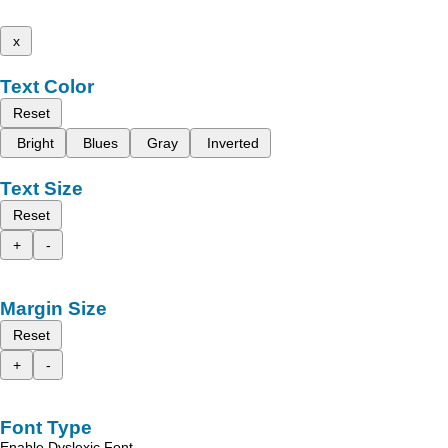
x
Text Color
Reset
Bright
Blues
Gray
Inverted
Text Size
Reset
+
-
Margin Size
Reset
+
-
Font Type
Enable Dyslexic Font