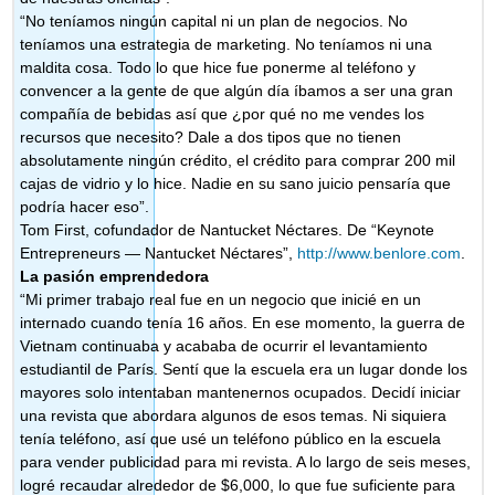
“No teníamos ningún capital ni un plan de negocios. No
teníamos una estrategia de marketing. No teníamos ni una
maldita cosa. Todo lo que hice fue ponerme al teléfono y
convencer a la gente de que algún día íbamos a ser una gran
compañía de bebidas así que ¿por qué no me vendes los
recursos que necesito? Dale a dos tipos que no tienen
absolutamente ningún crédito, el crédito para comprar 200 mil
cajas de vidrio y lo hice. Nadie en su sano juicio pensaría que
podría hacer eso”.
Tom First, cofundador de Nantucket Néctares. De “Keynote
Entrepreneurs — Nantucket Néctares”,
http://www.benlore.com
.
La pasión emprendedora
“Mi primer trabajo real fue en un negocio que inicié en un
internado cuando tenía 16 años. En ese momento, la guerra de
Vietnam continuaba y acababa de ocurrir el levantamiento
estudiantil de París. Sentí que la escuela era un lugar donde los
mayores solo intentaban mantenernos ocupados. Decidí iniciar
una revista que abordara algunos de esos temas. Ni siquiera
tenía teléfono, así que usé un teléfono público en la escuela
para vender publicidad para mi revista. A lo largo de seis meses,
logré recaudar alrededor de $6,000, lo que fue suficiente para