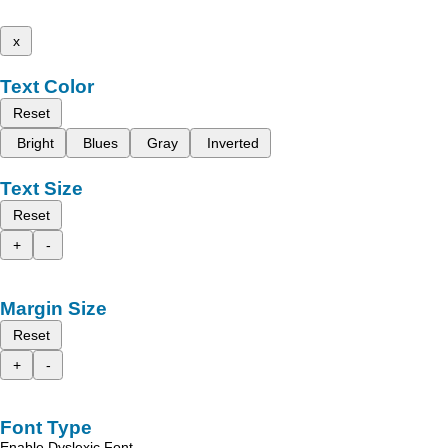
x
Text Color
Reset
Bright
Blues
Gray
Inverted
Text Size
Reset
+
-
Margin Size
Reset
+
-
Font Type
Enable Dyslexic Font