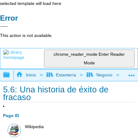
selected template will load here
Error
This action is not available.
chrome_reader_mode
Enter Reader
Mode
Expandir/contraer jerarquía global
Inicio
Estantería
Negocio
Ne
5.6: Una historia de éxito de
fracaso
Page ID
Wikipedia