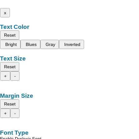
x
Text Color
Reset
Bright
Blues
Gray
Inverted
Text Size
Reset
+
-
Margin Size
Reset
+
-
Font Type
Enable Dyslexic Font