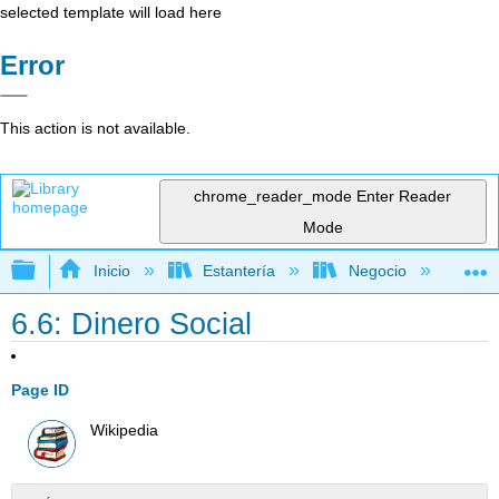
selected template will load here
Error
This action is not available.
chrome_reader_mode
Enter Reader
Mode
Expandir/contraer jerarquía global
Inicio
Estantería
Negocio
Ne
6.6: Dinero Social
Page ID
Wikipedia