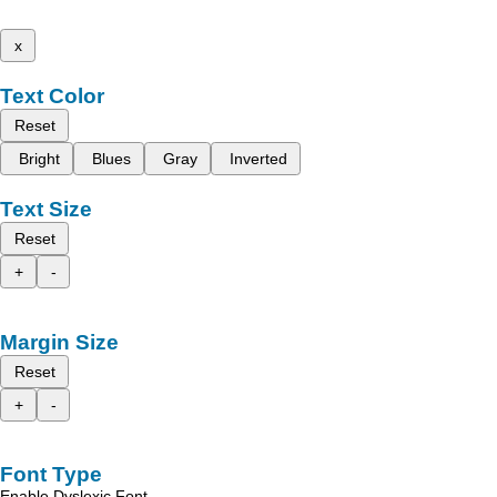
x
Text Color
Reset
Bright
Blues
Gray
Inverted
Text Size
Reset
+
-
Margin Size
Reset
+
-
Font Type
Enable Dyslexic Font