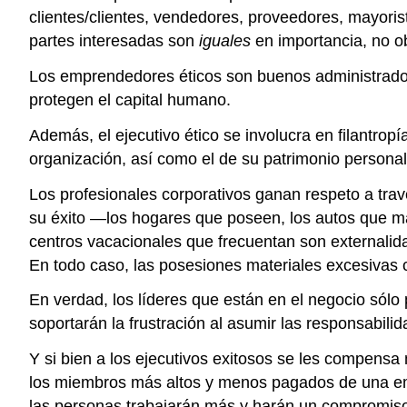
clientes/clientes, vendedores, proveedores, mayorist
partes interesadas son
iguales
en importancia, no o
Los emprendedores éticos son buenos administradore
protegen el capital humano.
Además, el ejecutivo ético se involucra en filantrop
organización, así como el de su patrimonio personal
Los profesionales corporativos ganan respeto a trav
su éxito —los hogares que poseen, los autos que m
centros vacacionales que frecuentan son externalida
En todo caso, las posesiones materiales excesivas c
En verdad, los líderes que están en el negocio sólo
soportarán la frustración al asumir las responsabilid
Y si bien a los ejecutivos exitosos se les compens
los miembros más altos y menos pagados de una empr
las personas trabajarán más y harán un compromiso