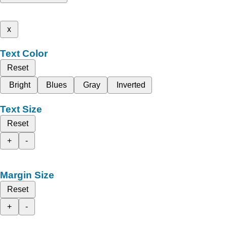
x
Text Color
Reset
Bright
Blues
Gray
Inverted
Text Size
Reset
+
-
Margin Size
Reset
+
-