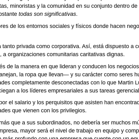
as, minoristas y la comunidad en su conjunto dentro de l
bstante
todas son significativas
.
s de los entornos sociales y físicos donde hacen negoc
ía tanto privada como corporativa. Así, está dispuesto a
, a organizaciones comunitarias caritativas dignas.
és de la manera en que lideran y conducen los negocios.
anejan, la ropa que llevan— y su carácter como seres h
des completamente desconectadas con lo que Martin Luthe
iegan a los líderes empresariales a sus tareas gerencia
 por el salario y los perquisitos que asisten han encont
ades que vienen con los privilegios.
a más que a sus subordinados, no debería ser muchos mú
esa, mayor será el nivel de trabajo en equipo y compro
 más profundo con una empresa que cuente con un equip