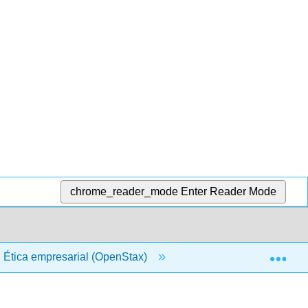
chrome_reader_mode
Enter Reader Mode
Exp
: Ética empresarial (OpenStax)
12: Apéndices