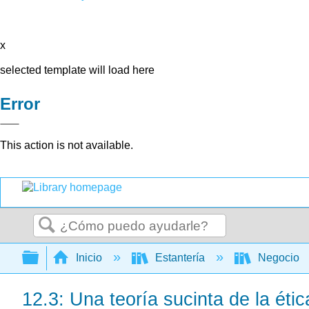
x
selected template will load here
Error
This action is not available.
Buscar
Expandir/contraer jerarquía global
Inicio
Estantería
Negocio
12.3: Una teoría sucinta de la éti