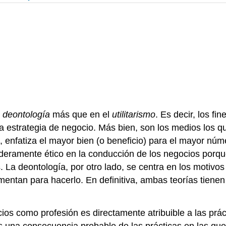
a
deontología
más que en el
utilitarismo
. Es decir, los f
 estrategia de negocio. Más bien, son los medios los que
, enfatiza el mayor bien (o beneficio) para el mayor nú
daderamente ético en la conducción de los negocios porq
 La deontología, por otro lado, se centra en los motivos
entan para hacerlo. En definitiva, ambas teorías tienen
os como profesión es directamente atribuible a las práct
 una consecuencia probable de las prácticas en las que s