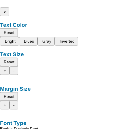
x
Text Color
Reset
Bright
Blues
Gray
Inverted
Text Size
Reset
+
-
Margin Size
Reset
+
-
Font Type
Enable Dyslexic Font