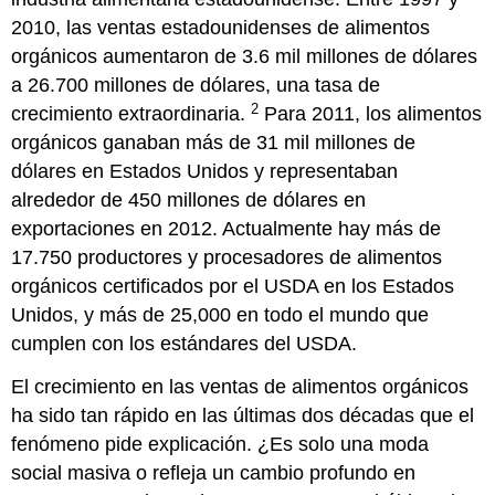
orgánicos
2010, las ventas estadounidenses de alimentos
de
orgánicos aumentaron de 3.6 mil millones de dólares
Stanford”
a 26.700 millones de dólares, una tasa de
7.2
“Michael
2
crecimiento extraordinaria.
Para 2011, los alimentos
Pollan
orgánicos ganaban más de 31 mil millones de
responde
dólares en Estados Unidos y representaban
al
estudio
alrededor de 450 millones de dólares en
que
exportaciones en 2012. Actualmente hay más de
encuentra
17.750 productores y procesadores de alimentos
que
orgánicos certificados por el USDA en los Estados
“no
hay
Unidos, y más de 25,000 en todo el mundo que
beneficio
cumplen con los estándares del USDA.
significativo
para
El crecimiento en las ventas de alimentos orgánicos
la
ha sido tan rápido en las últimas dos décadas que el
salud”
para
fenómeno pide explicación. ¿Es solo una moda
los
social masiva o refleja un cambio profundo en
alimentos