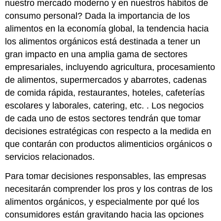
nuestro mercado moderno y en nuestros hábitos de
orgánicos”
consumo personal? Dada la importancia de los
7.3
“Mythbusting
alimentos en la economía global, la tendencia hacia
101:
los alimentos orgánicos está destinada a tener un
Agricultura
gran impacto en una amplia gama de sectores
Ecológica
>
empresariales, incluyendo agricultura, procesamiento
Agricultura
de alimentos, supermercados y abarrotes, cadenas
Convencional”
de comida rápida, restaurantes, hoteles, cafeterías
7.4
escolares y laborales, catering, etc. . Los negocios
“Los
beneficios
de cada uno de estos sectores tendrán que tomar
de
decisiones estratégicas con respecto a la medida en
los
que contarán con productos alimenticios orgánicos o
alimentos
servicios relacionados.
orgánicos,
por
Para tomar decisiones responsables, las empresas
menos”
necesitarán comprender los pros y los contras de los
Preguntas
de
alimentos orgánicos, y especialmente por qué los
Síntesis
consumidores están gravitando hacia las opciones