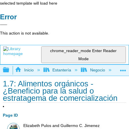
selected template will load here
Error
This action is not available.
chrome_reader_mode
Enter Reader
Mode
Expandir/contraer jerarquía global
Inicio
Estantería
Negocio
Ne
1.7: Alimentos orgánicos -
¿Beneficio para la salud o
estratagema de comercialización
Page ID
Elizabeth Pulos and Guillermo C. Jimenez