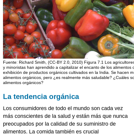
en
la
Salud
Pro
Contras
Hospitales,
Cuidado
de
la
Salud
Fuente: Richard Smith, (CC-BY 2.0, 2010) Figura 7.1 Los agricultore
y
y minoristas han aprendido a capitalizar el encanto de los alimentos
exhibición de productos orgánicos cultivados en la India. Se hacen m
Alimentos
alimentos orgánicos, pero ¿es realmente más saludable? ¿Cuáles son 
Orgánicos
alimentos orgánicos?
Estudio
de
La tendencia orgánica
caso:
Hospital
Los consumidores de todo el mundo son cada vez
Orgánico
más conscientes de la salud y están más que nunca
Tema
para
preocupados por la calidad de su suministro de
Debate:
alimentos. La comida también es crucial