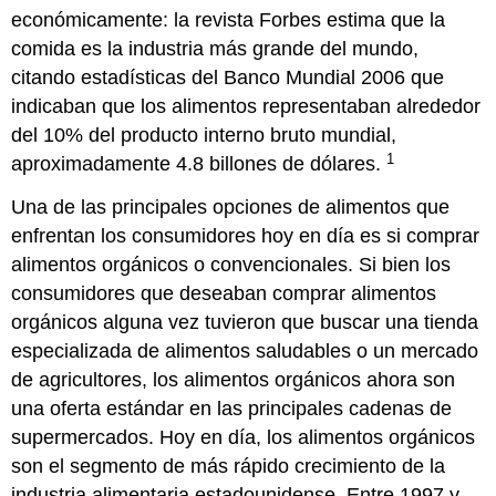
¿Ir
económicamente: la revista Forbes estima que la
orgánico,
comida es la industria más grande del mundo,
o
permanecer
citando estadísticas del Banco Mundial 2006 que
convencional?
indicaban que los alimentos representaban alrededor
Afirmativo
del 10% del producto interno bruto mundial,
Posibles
1
aproximadamente 4.8 billones de dólares.
Argumentos
Negativo
Una de las principales opciones de alimentos que
Posibles
enfrentan los consumidores hoy en día es si comprar
Argumentos
alimentos orgánicos o convencionales. Si bien los
Lecturas
consumidores que deseaban comprar alimentos
7.1
orgánicos alguna vez tuvieron que buscar una tienda
“Mucha
especializada de alimentos saludables o un mercado
charla,
de agricultores, los alimentos orgánicos ahora son
ira
por
una oferta estándar en las principales cadenas de
el
supermercados. Hoy en día, los alimentos orgánicos
estudio
son el segmento de más rápido crecimiento de la
de
alimentos
industria alimentaria estadounidense. Entre 1997 y