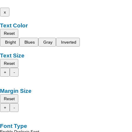
x
Text Color
Reset
Bright
Blues
Gray
Inverted
Text Size
Reset
+
-
Margin Size
Reset
+
-
Font Type
Enable Dyslexic Font