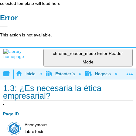
selected template will load here
Error
This action is not available.
chrome_reader_mode
Enter Reader
Mode
Expandir/contraer jerarquía global
Inicio
Estantería
Negocio
Ne
1.3: ¿Es necesaria la ética
empresarial?
Page ID
Anonymous
LibreTexts