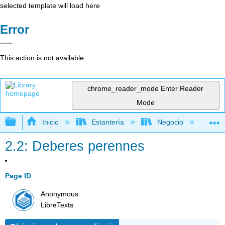
selected template will load here
Error
This action is not available.
chrome_reader_mode
Enter Reader
Mode
Expandir/contraer jerarquía global
Inicio
Estantería
Negocio
Ne
2.2: Deberes perennes
Page ID
Anonymous
LibreTexts