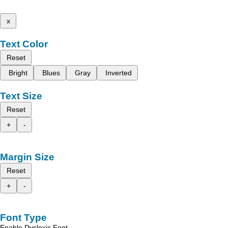
x
Text Color
Reset
Bright
Blues
Gray
Inverted
Text Size
Reset
+
-
Margin Size
Reset
+
-
Font Type
Enable Dyslexic Font