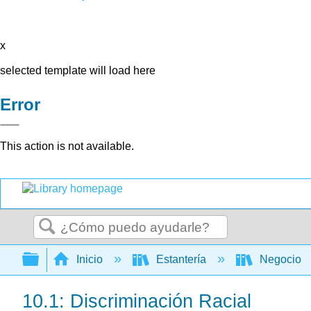
x
selected template will load here
Error
This action is not available.
Buscar
Expandir/contraer jerarquía global
Inicio
Estantería
Negocio
10.1: Discriminación Racial