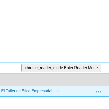
chrome_reader_mode
Enter Reader Mode
Exp
 El Taller de Ética Empresarial
10: El oficio tenso- Di