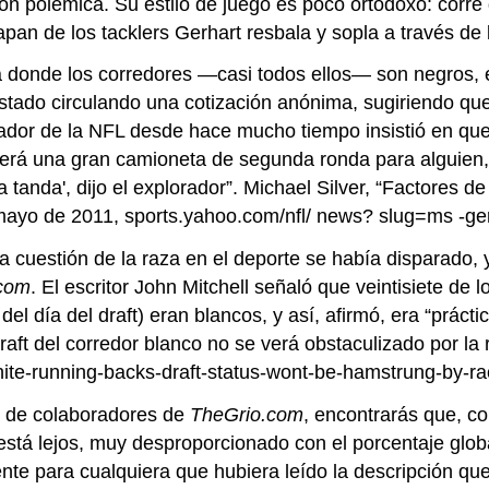
n polémica. Su estilo de juego es poco ortodoxo: corre d
pan de los tacklers Gerhart resbala y sopla a través de 
a donde los corredores —casi todos ellos— son negros, él
stado circulando una cotización anónima, sugiriendo que 
ador de la NFL desde hace mucho tiempo insistió en que 
'Será una gran camioneta de segunda ronda para alguien,
tanda', dijo el explorador”. Michael Silver, “Factores d
 mayo de 2011, sports.yahoo.com/nfl/ news? slug=ms -g
la cuestión de la raza en el deporte se había disparado, 
com
. El escritor John Mitchell señaló que veintisiete de 
del día del draft) eran blancos, y así, afirmó, era “prác
draft del corredor blanco no se verá obstaculizado por la 
ite-running-backs-draft-status-wont-be-hamstrung-by-ra
na de colaboradores de
TheGrio.com
, encontrarás que, c
está lejos, muy desproporcionado con el porcentaje globa
te para cualquiera que hubiera leído la descripción que