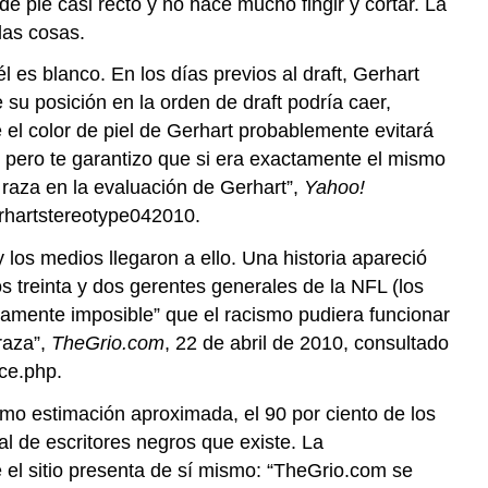
e pie casi recto y no hace mucho fingir y cortar. La
las cosas.
 es blanco. En los días previos al draft, Gerhart
su posición en la orden de draft podría caer,
el color de piel de Gerhart probablemente evitará
 pero te garantizo que si era exactamente el mismo
e raza en la evaluación de Gerhart”,
Yahoo!
erhartstereotype042010.
y los medios llegaron a ello. Una historia apareció
los treinta y dos gerentes generales de la NFL (los
ticamente imposible” que el racismo pudiera funcionar
raza”,
TheGrio.com
, 22 de abril de 2010, consultado
ce.php.
omo estimación aproximada, el 90 por ciento de los
l de escritores negros que existe. La
 el sitio presenta de sí mismo: “TheGrio.com se