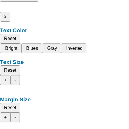
x
Text Color
Reset
Bright
Blues
Gray
Inverted
Text Size
Reset
+
-
Margin Size
Reset
+
-