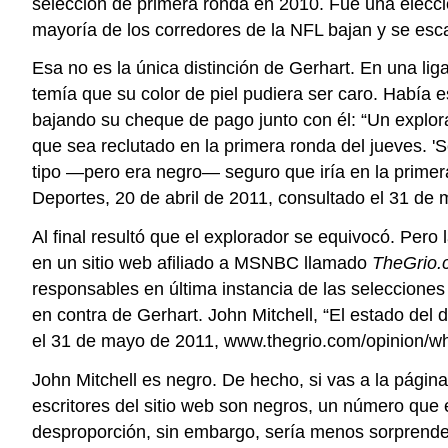
selección de primera ronda en 2010. Fue una elecció
mayoría de los corredores de la NFL bajan y se esca
Esa no es la única distinción de Gerhart. En una lig
temía que su color de piel pudiera ser caro. Había e
bajando su cheque de pago junto con él: “Un explor
que sea reclutado en la primera ronda del jueves. 
tipo —pero era negro— seguro que iría en la primera 
Deportes, 20 de abril de 2011, consultado el 31 de
Al final resultó que el explorador se equivocó. Pero 
en un sitio web afiliado a MSNBC llamado
TheGrio.
responsables en última instancia de las selecciones 
en contra de Gerhart. John Mitchell, “El estado del 
el 31 de mayo de 2011, www.thegrio.com/opinion/wh
John Mitchell es negro. De hecho, si vas a la pági
escritores del sitio web son negros, un número que 
desproporción, sin embargo, sería menos sorprenden