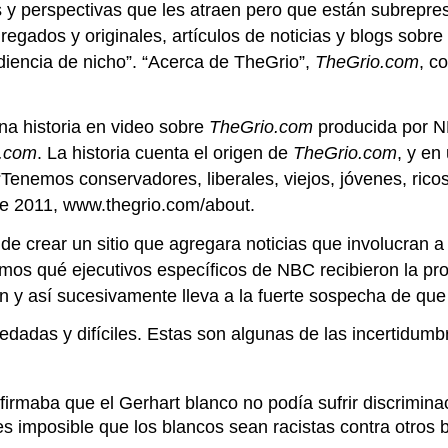
as y perspectivas que les atraen pero que están subrep
gados y originales, artículos de noticias y blogs sobre t
diencia de nicho”. “Acerca de TheGrio”,
TheGrio.com
, c
una historia en video sobre
TheGrio.com
producida por NB
.com
. La historia cuenta el origen de
TheGrio.com
, y en
nemos conservadores, liberales, viejos, jóvenes, ricos, 
de 2011, www.thegrio.com/about.
de crear un sitio que agregara noticias que involucran a
os qué ejecutivos específicos de NBC recibieron la prop
n y así sucesivamente lleva a la fuerte sospecha de que
redadas y difíciles. Estas son algunas de las incertidum
firmaba que el Gerhart blanco no podía sufrir discrimina
es imposible que los blancos sean racistas contra otros 