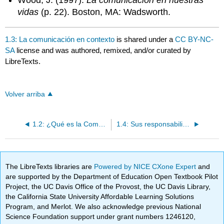
Wood, J. (1997).
La comunicación en nuestras
vidas
(p. 22). Boston, MA: Wadsworth.
1.3: La comunicación en contexto
is shared under a
CC BY-NC-
SA
license and was authored, remixed, and/or curated by
LibreTexts.
Volver arriba
1.2: ¿Qué es la Comunicación?
1.4: Sus responsabilidades como comunicador
The LibreTexts libraries are
Powered by NICE CXone Expert
and
are supported by the Department of Education Open Textbook Pilot
Project, the UC Davis Office of the Provost, the UC Davis Library,
the California State University Affordable Learning Solutions
Program, and Merlot. We also acknowledge previous National
Science Foundation support under grant numbers 1246120,