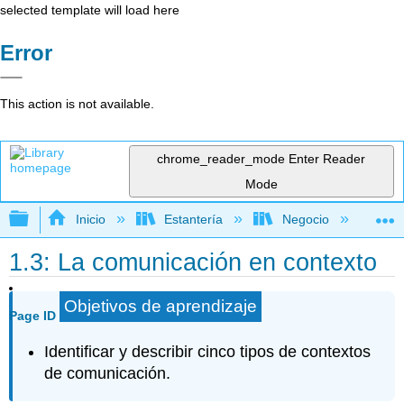
selected template will load here
Error
This action is not available.
chrome_reader_mode
Enter Reader
Mode
Expandir/contraer jerarquía global
Inicio
Estantería
Negocio
Ne
1.3: La comunicación en contexto
Objetivos de aprendizaje
Page ID
Identificar y describir cinco tipos de contextos
de comunicación.