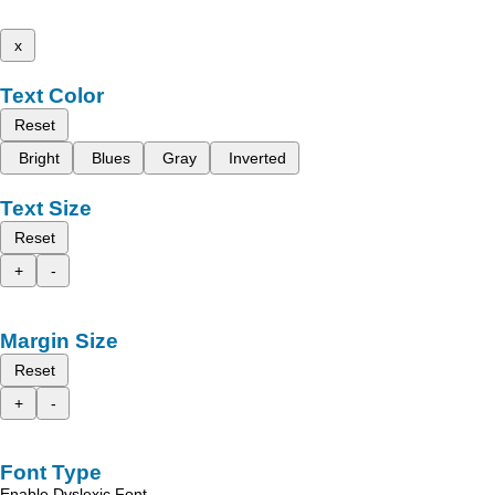
x
Text Color
Reset
Bright
Blues
Gray
Inverted
Text Size
Reset
+
-
Margin Size
Reset
+
-
Font Type
Enable Dyslexic Font