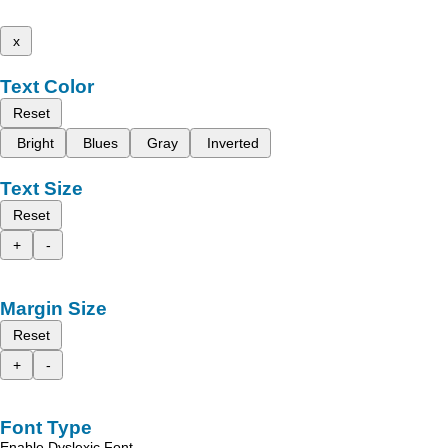
x
Text Color
Reset
Bright
Blues
Gray
Inverted
Text Size
Reset
+
-
Margin Size
Reset
+
-
Font Type
Enable Dyslexic Font