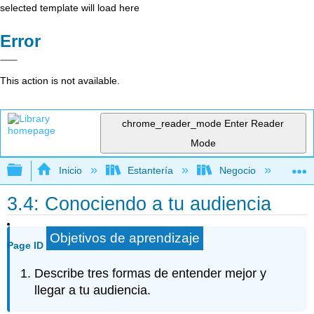
selected template will load here
Error
This action is not available.
chrome_reader_mode
Enter Reader
Mode
Expandir/contraer jerarquía global
Inicio
Estantería
Negocio
Ne
3.4: Conociendo a tu audiencia
Objetivos de aprendizaje
Page ID
Describe tres formas de entender mejor y
llegar a tu audiencia.