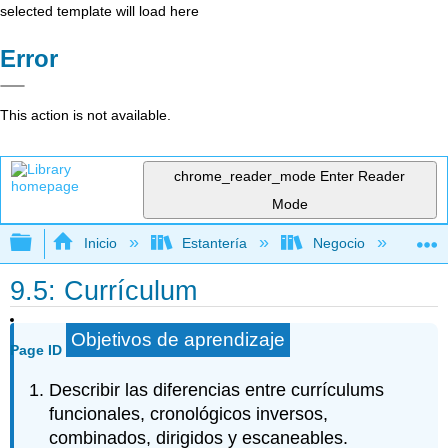
selected template will load here
Error
This action is not available.
chrome_reader_mode
Enter Reader
Mode
Expandir/contraer jerarquía global
Inicio
Estantería
Negocio
Ne
9.5: Currículum
Objetivos de aprendizaje
Page ID
Describir las diferencias entre currículums
funcionales, cronológicos inversos,
combinados, dirigidos y escaneables.