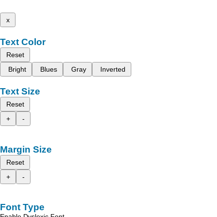
x
Text Color
Reset
Bright
Blues
Gray
Inverted
Text Size
Reset
+
-
Margin Size
Reset
+
-
Font Type
Enable Dyslexic Font