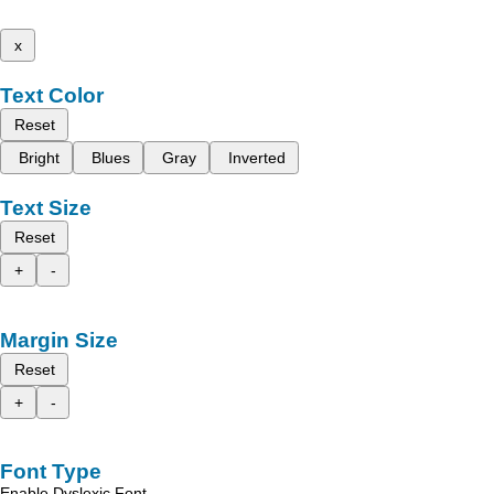
x
Text Color
Reset
Bright
Blues
Gray
Inverted
Text Size
Reset
+
-
Margin Size
Reset
+
-
Font Type
Enable Dyslexic Font