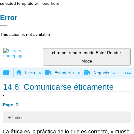
selected template will load here
Error
This action is not available.
chrome_reader_mode
Enter Reader
Mode
Expandir/contraer jerarquía global
Inicio
Estantería
Negocio
Ne
14.6: Comunicarse éticamente
Page ID
Índice
Sin
encabezados
La
ética
es la práctica de lo que es correcto, virtuoso