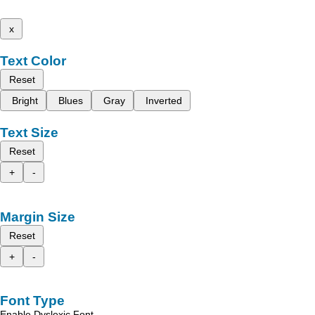
x
Text Color
Reset
Bright
Blues
Gray
Inverted
Text Size
Reset
+
-
Margin Size
Reset
+
-
Font Type
Enable Dyslexic Font