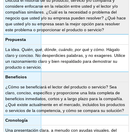
Discuta el historial de su producto, servicio y/o compañía y
considere enfocarse en la relación entre usted y el lector y/o
compañías similares. ¿Cuál es la necesidad o problema del
negocio que usted y/o su empresa pueden resolver? ¿Qué hace
que usted y/o su empresa sean la mejor opción para resolver
este problema o proporcionar el producto o servicio?
Propuesta
La idea.
Quién
,
qué
,
dónde
,
cuándo
,
por qué
y
cómo
. Hágalo
claro y conciso. No desperdicies palabras, y no exageres. Utilice
un razonamiento claro y bien respaldado para demostrar su
producto o servicio.
Beneficios
¿Cómo se beneficiará el lector del producto o servicio? Sea
claro, conciso, específico y proporcione una lista completa de
beneficios inmediatos, cortos y a largo plazo para la compañía.
¿Qué existe actualmente en el mercado, incluidos los productos
o servicios de la competencia, y cómo se compara su solución?
Cronología
Una presentación clara, a menudo con ayudas visuales, del