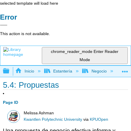
selected template will load here
Error
This action is not available.
chrome_reader_mode
Enter Reader
Mode
Expandir/contraer jerarquía global
Inicio
Estantería
Negocio
Ne
5.4: Propuestas
Page ID
Melissa Ashman
Kwantlen Polytechnic University
via
KPUOpen
Una propuesta de negocio efectiva informa y