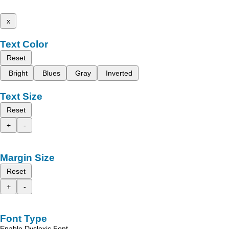
x
Text Color
Reset
Bright
Blues
Gray
Inverted
Text Size
Reset
+
-
Margin Size
Reset
+
-
Font Type
Enable Dyslexic Font