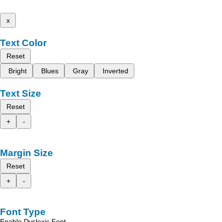
x
Text Color
Reset
Bright
Blues
Gray
Inverted
Text Size
Reset
+
-
Margin Size
Reset
+
-
Font Type
Enable Dyslexic Font