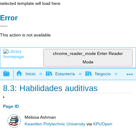
selected template will load here
Error
This action is not available.
chrome_reader_mode
Enter Reader
Mode
Expandir/contraer jerarquía global
Inicio
Estantería
Negocio
Ne
8.3: Habilidades auditivas
Page ID
Melissa Ashman
Kwantlen Polytechnic University
via
KPUOpen