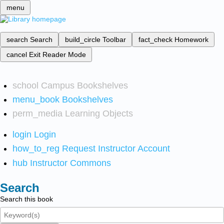
menu
search
Search
build_circle
Toolbar
fact_check
Homework
cancel
Exit Reader Mode
school
Campus Bookshelves
menu_book
Bookshelves
perm_media
Learning Objects
login
Login
how_to_reg
Request Instructor Account
hub
Instructor Commons
Search
Search this book