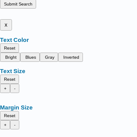
Submit Search
x
Text Color
Reset
Bright
Blues
Gray
Inverted
Text Size
Reset
+
-
Margin Size
Reset
+
-