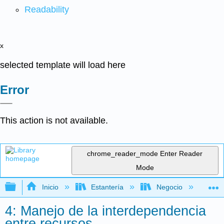
Readability
x
selected template will load here
Error
This action is not available.
chrome_reader_mode
Enter Reader
Mode
Expandir/contraer jerarquía global
Inicio
Estantería
Negocio
Ne
4: Manejo de la interdependencia
entre recursos