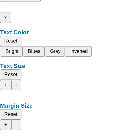
x
Text Color
Reset
Bright
Blues
Gray
Inverted
Text Size
Reset
+
-
Margin Size
Reset
+
-