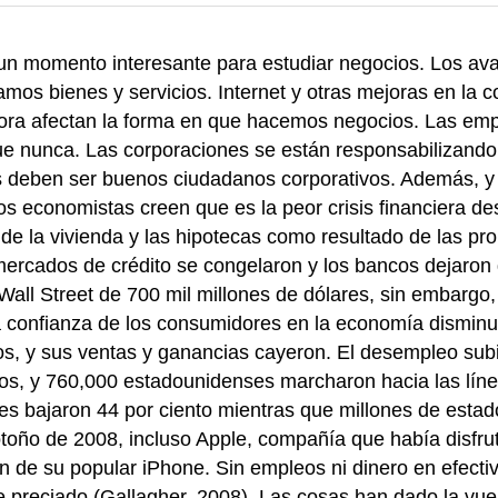
 un momento interesante para estudiar negocios. Los av
os bienes y servicios. Internet y otras mejoras en la co
ahora afectan la forma en que hacemos negocios. Las e
 que nunca. Las corporaciones se están responsabilizand
 deben ser buenos ciudadanos corporativos. Además, y 
s economistas creen que es la peor crisis financiera des
e la vivienda y las hipotecas como resultado de las pro
mercados de crédito se congelaron y los bancos dejaron 
 Wall Street de 700 mil millones de dólares, sin embargo
 la confianza de los consumidores en la economía dismin
s, y sus ventas y ganancias cayeron. El desempleo su
ños, y 760,000 estadounidenses marcharon hacia las lí
átiles bajaron 44 por ciento mientras que millones de es
toño de 2008, incluso Apple, compañía que había disfrut
n de su popular iPhone. Sin empleos ni dinero en efecti
 preciado (Gallagher, 2008). Las cosas han dado la vuel