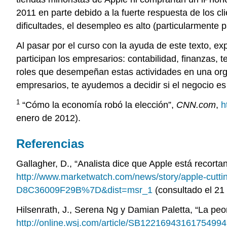
2011 en parte debido a la fuerte respuesta de los c
dificultades, el desempleo es alto (particularmente 
Al pasar por el curso con la ayuda de este texto, e
participan los empresarios: contabilidad, finanzas,
roles que desempeñan estas actividades en una org
empresarios, te ayudemos a decidir si el negocio es
1
“Cómo la economía robó la elección”,
CNN.com
,
h
enero de 2012).
Referencias
Gallagher, D., “Analista dice que Apple está recort
http://www.marketwatch.com/news/story/apple-cut
D8C36009F29B%7D&dist=msr_1
(consultado el 21
Hilsenrath, J., Serena Ng y Damian Paletta, “La peor 
http://online.wsj.com/article/SB12216943161754994