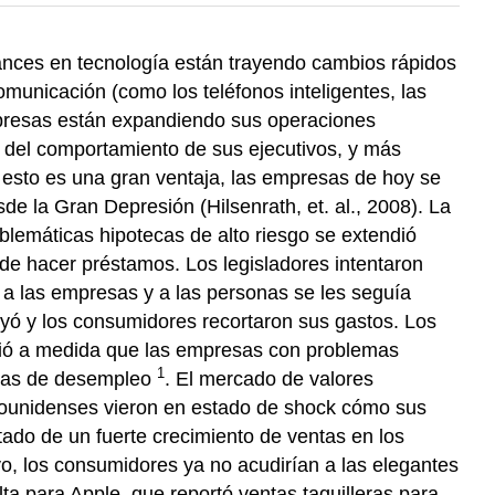
ances en tecnología están trayendo cambios rápidos
municación (como los teléfonos inteligentes, las
mpresas están expandiendo sus operaciones
o del comportamiento de sus ejecutivos, y más
esto es una gran ventaja, las empresas de hoy se
de la Gran Depresión (Hilsenrath, et. al., 2008). La
blemáticas hipotecas de alto riesgo se extendió
de hacer préstamos. Los legisladores intentaron
, a las empresas y a las personas se les seguía
uyó y los consumidores recortaron sus gastos. Los
bió a medida que las empresas con problemas
1
neas de desempleo
. El mercado de valores
tadounidenses vieron en estado de shock cómo sus
ado de un fuerte crecimiento de ventas en los
vo, los consumidores ya no acudirían a las elegantes
ta para Apple, que reportó ventas taquilleras para