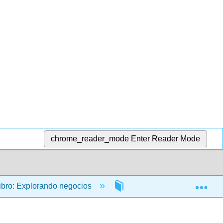
chrome_reader_mode
Enter Reader Mode
Exp
ibro: Explorando negocios
1: Los fundamentos de lo