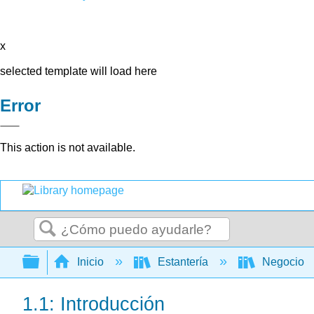
x
selected template will load here
Error
This action is not available.
Buscar
Expandir/contraer jerarquía global
Inicio
Estantería
Negocio
1.1: Introducción