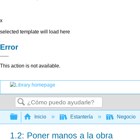
x
selected template will load here
Error
This action is not available.
Buscar
Expandir/contraer jerarquía global
Inicio
Estantería
Negocio
1.2: Poner manos a la obra