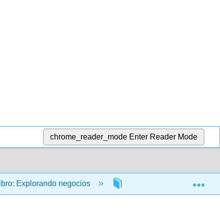
chrome_reader_mode
Enter Reader Mode
Exp
ibro: Explorando negocios
1: Los fundamentos de lo