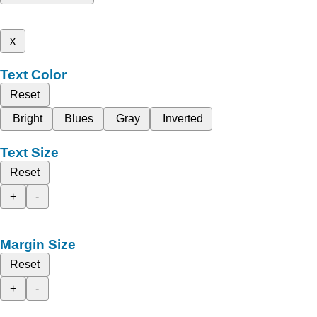
x
Text Color
Reset
Bright
Blues
Gray
Inverted
Text Size
Reset
+
-
Margin Size
Reset
+
-