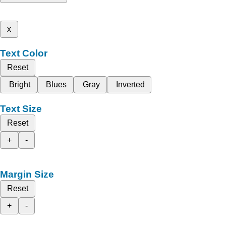
x
Text Color
Reset
Bright
Blues
Gray
Inverted
Text Size
Reset
+
-
Margin Size
Reset
+
-