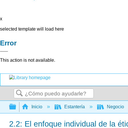
x
selected template will load here
Error
This action is not available.
Buscar
Expandir/contraer jerarquía global
Inicio
Estantería
Negocio
2.2: El enfoque individual de la éti