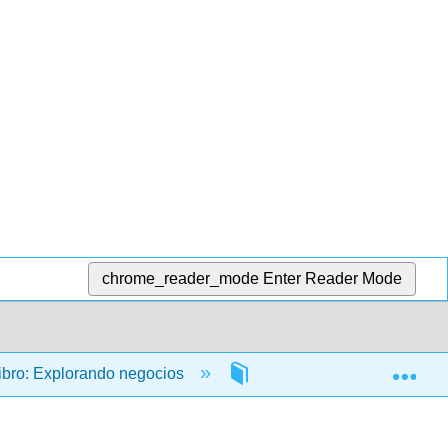
chrome_reader_mode
Enter Reader Mode
Exp
ibro: Explorando negocios
2: Ética Empresarial y Re