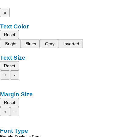
x
Text Color
Reset
Bright
Blues
Gray
Inverted
Text Size
Reset
+
-
Margin Size
Reset
+
-
Font Type
Enable Dyslexic Font