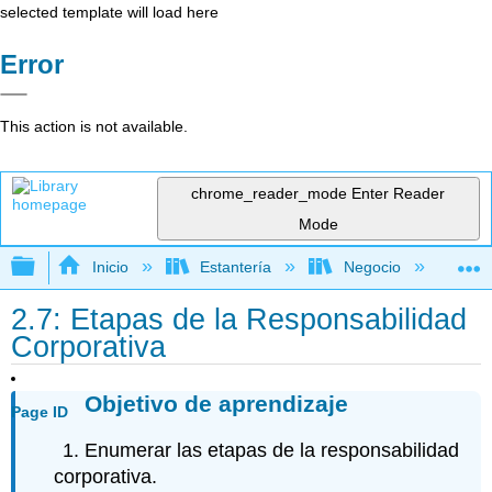
selected template will load here
Error
This action is not available.
chrome_reader_mode
Enter Reader
Mode
Expandir/contraer jerarquía global
Inicio
Estantería
Negocio
Ne
2.7: Etapas de la Responsabilidad
Corporativa
Objetivo de aprendizaje
Page ID
Enumerar las etapas de la responsabilidad
corporativa.