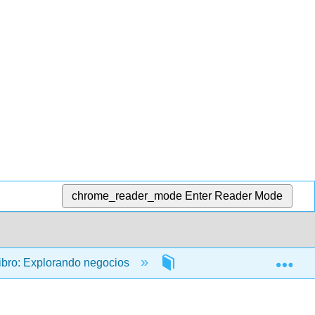
chrome_reader_mode
Enter Reader Mode
Exp
ibro: Explorando negocios
3: Los negocios en un ent