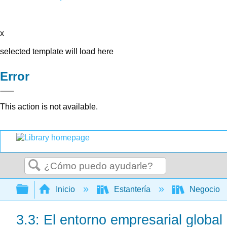
x
selected template will load here
Error
This action is not available.
Buscar
Expandir/contraer jerarquía global
Inicio
Estantería
Negocio
3.3: El entorno empresarial global