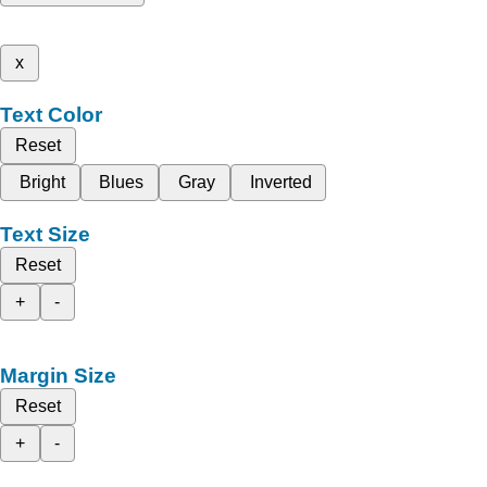
x
Text Color
Reset
Bright
Blues
Gray
Inverted
Text Size
Reset
+
-
Margin Size
Reset
+
-