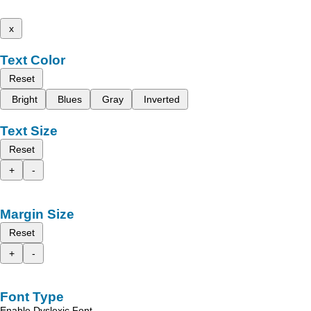
x
Text Color
Reset
Bright
Blues
Gray
Inverted
Text Size
Reset
+
-
Margin Size
Reset
+
-
Font Type
Enable Dyslexic Font