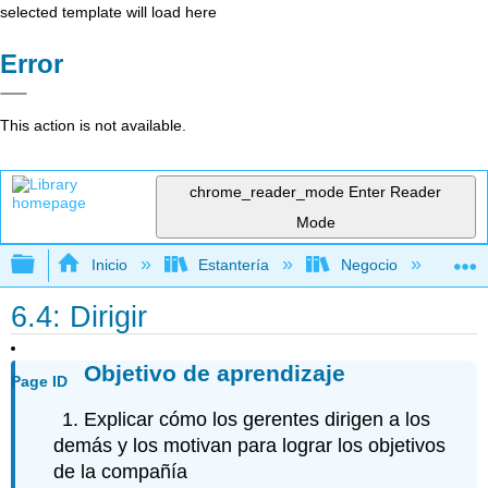
selected template will load here
Error
This action is not available.
chrome_reader_mode
Enter Reader
Mode
Expandir/contraer jerarquía global
Inicio
Estantería
Negocio
Ne
6.4: Dirigir
Objetivo de aprendizaje
Page ID
Explicar cómo los gerentes dirigen a los
demás y los motivan para lograr los objetivos
de la compañía