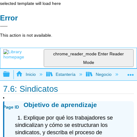
selected template will load here
Error
This action is not available.
chrome_reader_mode
Enter Reader
Mode
Expandir/contraer jerarquía global
Inicio
Estantería
Negocio
Ne
7.6: Sindicatos
Objetivo de aprendizaje
Page ID
Explique por qué los trabajadores se
sindicalizan y cómo se estructuran los
sindicatos, y describa el proceso de