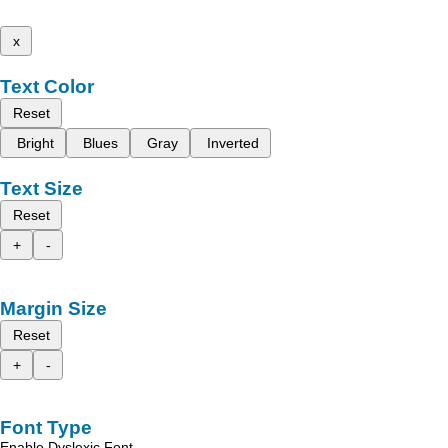
x
Text Color
Reset
Bright
Blues
Gray
Inverted
Text Size
Reset
+
-
Margin Size
Reset
+
-
Font Type
Enable Dyslexic Font