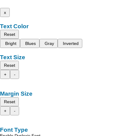
x
Text Color
Reset
Bright
Blues
Gray
Inverted
Text Size
Reset
+
-
Margin Size
Reset
+
-
Font Type
Enable Dyslexic Font