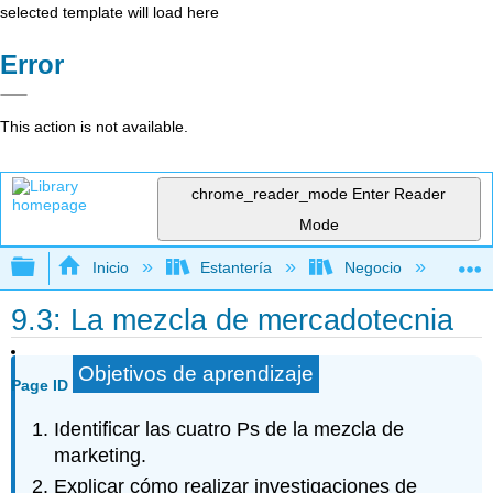
selected template will load here
Error
This action is not available.
chrome_reader_mode
Enter Reader
Mode
Expandir/contraer jerarquía global
Inicio
Estantería
Negocio
Ne
9.3: La mezcla de mercadotecnia
Objetivos de aprendizaje
Page ID
Identificar las cuatro Ps de la mezcla de
marketing.
Explicar cómo realizar investigaciones de